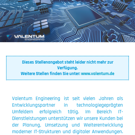
Dieses Stellenangebot steht leider nicht mehr zur
Verfügung.
Weitere Stellen finden Sie unter:
www.valentum.de
Valentum Engineering ist seit vielen Jahren als
Entwicklungspartner in technologiegeprägten
Umfeldern erfolgreich tätig. Im Bereich IT-
Dienstleistungen unterstützen wir unsere Kunden bei
der Planung, Umsetzung und Weiterentwicklung
moderner IT-Strukturen und digitaler Anwendungen.