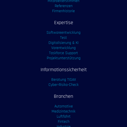
Mitarbeiterstimmen
Referenzen
Firmenhistorie
Expertise
Softwareentwicklung
Test
Digitalisierung & KI
Vorentwicklung
Taskforce Support
Projektunterstützung
Informationssicherheit
Beratung TISAX
Cyber-Risiko-Check
Branchen
Automotive
Medizintechnik
Luftfahrt
Fintech
Industrie