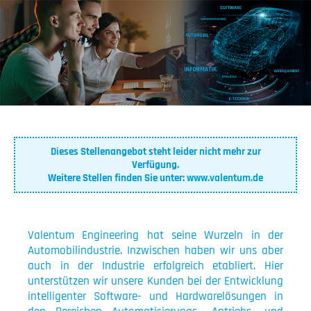
Dieses Stellenangebot steht leider nicht mehr zur
Verfügung.
Weitere Stellen finden Sie unter:
www.valentum.de
Valentum Engineering hat seine Wurzeln in der
Automobilindustrie. Inzwischen haben wir uns aber
auch in der Industrie erfolgreich etabliert. Hier
unterstützen wir unsere Kunden bei der Entwicklung
intelligenter Software- und Hardwarelösungen in