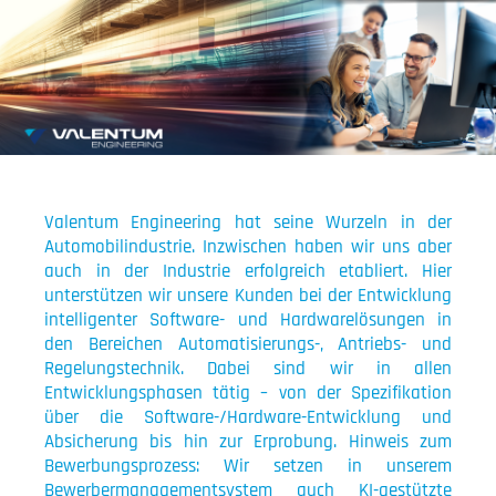
Valentum Engineering hat seine Wurzeln in der
Automobilindustrie. Inzwischen haben wir uns aber
auch in der Industrie erfolgreich etabliert. Hier
unterstützen wir unsere Kunden bei der Entwicklung
intelligenter Software- und Hardwarelösungen in
den Bereichen Automatisierungs-, Antriebs- und
Regelungstechnik. Dabei sind wir in allen
Entwicklungsphasen tätig – von der Spezifikation
über die Software-/Hardware-Entwicklung und
Absicherung bis hin zur Erprobung. Hinweis zum
Bewerbungsprozess: Wir setzen in unserem
Bewerbermanagementsystem auch KI-gestützte